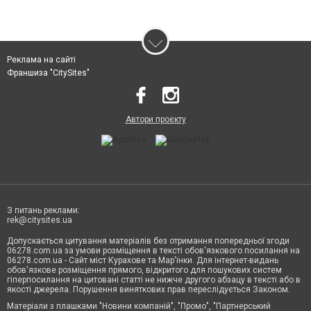
Реклама на сайті
Франшиза "CitySites"
Автори проєкту
З питань реклами:
rek@citysites.ua
Допускається цитування матеріалів без отримання попередньої згоди
06278.com.ua за умови розміщення в тексті обов'язкового посилання на
06278.com.ua - Сайт міст Курахове та Мар'їнки. Для інтернет-видань
обов'язкове розміщення прямого, відкритого для пошукових систем
гіперпосилання на цитовані статті не нижче другого абзацу в тексті або в
якості джерела. Порушення виняткових прав переслідується Законом.
Матеріали з плашками "Новини компаній", "Промо", "Партнерський