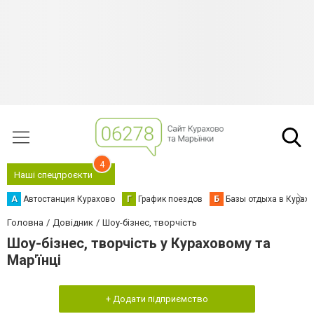
4
Наші спецпроєкти
А
Автостанция Курахово
Г
График поездов
Б
Базы отдыха в Курах
Головна
Довідник
Шоу-бізнес, творчість
Шоу-бізнес, творчість у Кураховому та
Мар'їнці
+ Додати підприємство