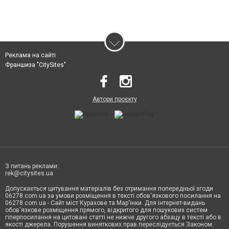
Реклама на сайті
Франшиза "CitySites"
Автори проєкту
З питань реклами:
rek@citysites.ua
Допускається цитування матеріалів без отримання попередньої згоди
06278.com.ua за умови розміщення в тексті обов'язкового посилання на
06278.com.ua - Сайт міст Курахове та Мар'їнки. Для інтернет-видань
обов'язкове розміщення прямого, відкритого для пошукових систем
гіперпосилання на цитовані статті не нижче другого абзацу в тексті або в
якості джерела. Порушення виняткових прав переслідується Законом.