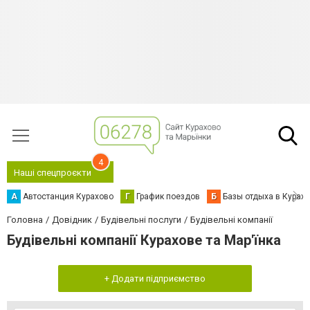
4
Наші спецпроєкти
А
Автостанция Курахово
Г
График поездов
Б
Базы отдыха в Курах
Головна
Довідник
Будівельні послуги
Будівельні компанії
Будівельні компанії Курахове та Мар'їнка
+ Додати підприємство