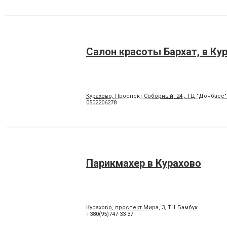
Салон красоты Бархат, в Ку
Курахово, Проспект Соборный, 24 , ТЦ "Донбасс"
0502206278
Парикмахер в Курахово
Курахово, проспект Мира, 3, ТЦ Бамбук
+380(95)747-33-37