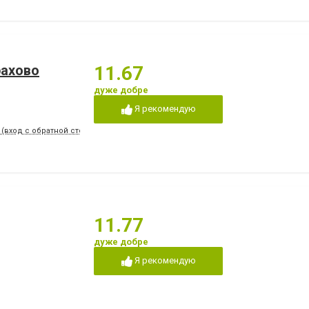
рахово
11.67
дуже добре
Я рекомендую
 (вход с обратной стороны)
11.77
дуже добре
Я рекомендую