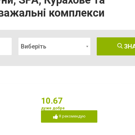
уни, SPA, Курахове та
озважальні комплекси
Виберіть
ЗН
10.67
дуже добре
Я рекомендую