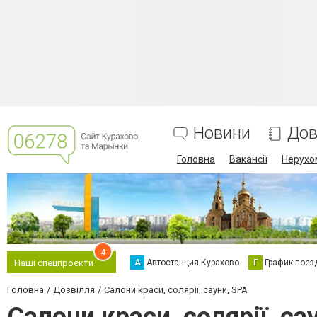
Новини
Дов
Головна
Вакансії
Нерухо
4
А
Автостанция Курахово
Г
График поез
Наші спецпроєкти
Головна
Дозвілля
Салони краси, солярії, сауни, SPA