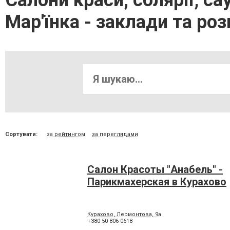
Салони краси, солярії, са
Мар'їнка - заклади та р
Сортувати:
за рейтингом
за переглядами
Салон Красоты "Анабель" -
Парикмахерская в Курахово
Курахово, Лермонтова, 9а
+380 50 806 0618