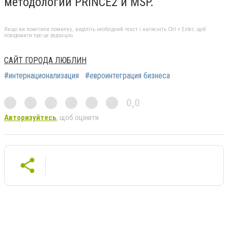
методологий PRINCE2 и MSP.
Якщо ви помітили помилку, виділіть необхідний текст і натисніть Ctrl + Enter, щоб
повідомити про це редакцію
САЙТ ГОРОДА ЛЮБЛИН
#интернационализация
#евроинтеграция бизнеса
0,0
Авторизуйтесь
, щоб оцінити