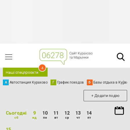
4
Наші спецпроєкти
А
Автостанция Курахово
Г
График поездов
Б
Базы отдыха в Курах
+ Додати подію
Сьогодні
9
10
11
12
13
14
сб
нд
пн
вт
ср
чт
пт
15