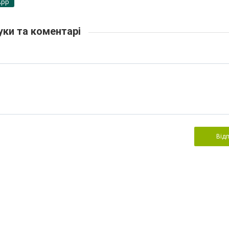
App
уки та коментарі
Від