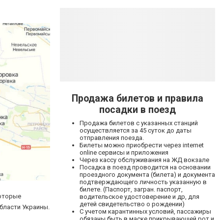
Продажа билетов и правила
посадки в поезд
Продажа билетов с указанных станций
осуществляется за 45 суток до даты
отправления поезда.
Билеты можно приобрести через internet
online сервисы и приложения
Через кассу обслуживания на ЖД вокзале
Посадка в поезд проводится на основании
проездного документа (билета) и документа
подтверждающего личность указанную в
билете. (Паспорт, загран. паспорт,
которые
водительское удостоверение и др, для
детей свидетельство о рождении)
области Украины.
С учетом карантинных условий, пассажиры
обязаны быть в маске прикрывающей рот и