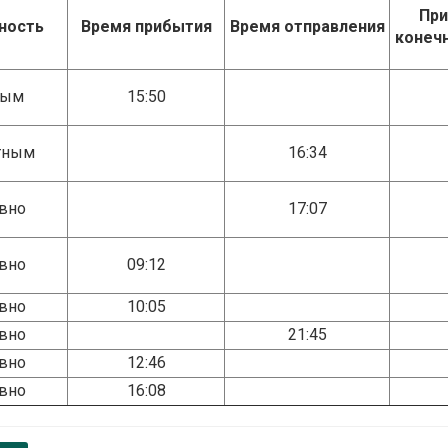
При
ность
Время прибытия
Время отправления
конеч
ным
15:50
тным
16:34
вно
17:07
вно
09:12
вно
10:05
вно
21:45
вно
12:46
вно
16:08