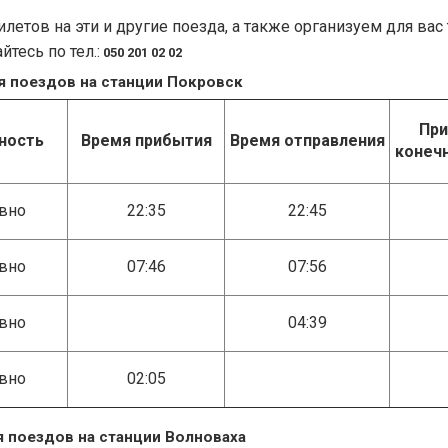
летов на эти и другие поезда, а также организуем для вас
тесь по тел.:
050 201 02 02
 поездов на станции Покровск
При
ность
Время прибытия
Время отправления
конеч
вно
22:35
22:45
вно
07:46
07:56
вно
04:39
вно
02:05
 поездов на станции Волноваха