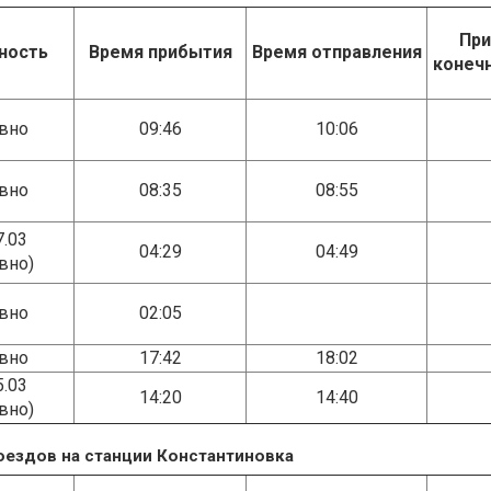
При
ность
Время прибытия
Время отправления
конеч
вно
09:46
10:06
вно
08:35
08:55
7.03
04:29
04:49
вно)
вно
02:05
вно
17:42
18:02
5.03
14:20
14:40
вно)
ездов на станции Константиновка