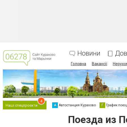
Новини
Дов
Головна
Вакансії
Нерухо
4
А
Автостанция Курахово
Г
График поез
Наші спецпроєкти
Поезда из П