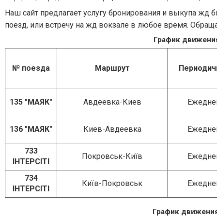
Наш сайт предлагает услугу бронирования и выкупа жд би
поезд,
или встречу на жд вокзале
в любое время. Обращай
График движения
№ поезда
Маршрут
Периодич
135 "МАЯК"
Авдеевка-Киев
Ежедне
136 "МАЯК"
Киев-Авдеевка
Ежедне
733
Покровськ-Київ
Ежедне
ІНТЕРСІТІ
734
Київ-Покровськ
Ежедне
ІНТЕРСІТІ
График движения