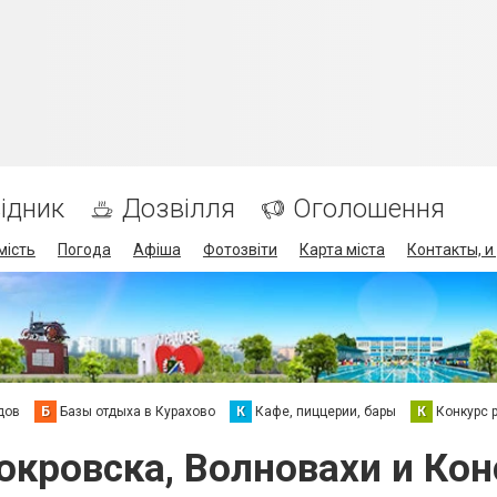
ідник
Дозвілля
Оголошення
мість
Погода
Афіша
Фотозвіти
Карта міста
Контакты, и
дов
Б
Базы отдыха в Курахово
К
Кафе, пиццерии, бары
К
Конкурс 
окровска, Волновахи и Ко