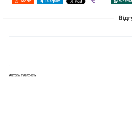
Reddit
Telegram
Viber
Whats
Відг
Авторизуватись