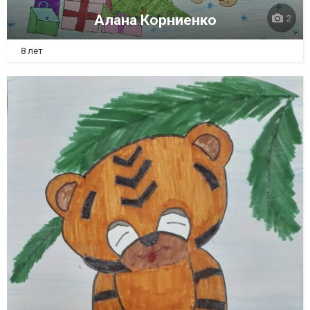
Алана Корниенко
2
8 лет