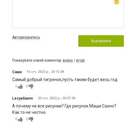
Авторизуватись
Відправити
Показувати новий коментар:
внизу
/
вгорі
Саша
15 січ. 2022 р., 20:15:38
Самый добрый тигренок,пусть таким будет весь год
0
0
LesyaSaxno
20 січ. 2022 р., 00:07:34
А почему не все рисунки? Где рисунок Маши Сахно?
Как то не честно.
0
0