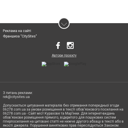
Реклама на сайті
Франшиза "CitySites"
Автори проєкту
З питань реклами:
rek@citysites.ua
Допускається цитування матеріалів без отримання попередньої згоди
06278.com.ua за умови розміщення в тексті обов'язкового посилання на
06278.com.ua - Сайт міст Курахове та Мар'їнки. Для інтернет-видань
обов'язкове розміщення прямого, відкритого для пошукових систем
гіперпосилання на цитовані статті не нижче другого абзацу в тексті або в
якості джерела. Порушення виняткових прав переслідується Законом.