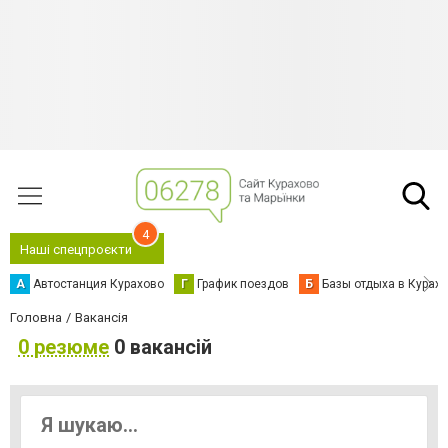
4
Наші спецпроєкти
А
Автостанция Курахово
Г
График поездов
Б
Базы отдыха в Курах
Головна
Вакансія
0 резюме
0 вакансій