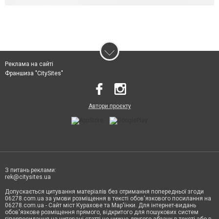
Реклама на сайті
Франшиза "CitySites"
Автори проєкту
З питань реклами:
rek@citysites.ua
Допускається цитування матеріалів без отримання попередньої згоди
06278.com.ua за умови розміщення в тексті обов'язкового посилання на
06278.com.ua - Сайт міст Курахове та Мар'їнки. Для інтернет-видань
обов'язкове розміщення прямого, відкритого для пошукових систем