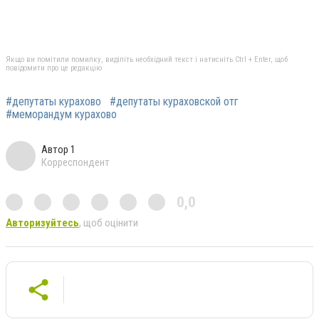
Якщо ви помітили помилку, виділіть необхідний текст і натисніть Ctrl + Enter, щоб
повідомити про це редакцію
#депутаты курахово
#депутаты кураховской отг
#меморандум курахово
Автор 1
Корреспондент
0,0
Авторизуйтесь
, щоб оцінити