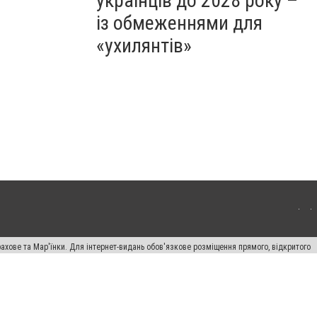
українців до 2028 року –
із обмеженнями для
«ухилянтів»
ахове та Мар'їнки. Для інтернет-видань обов'язкове розміщення прямого, відкритого
лама" публікуються на правах реклами.
авила сайту
Автори проєкту