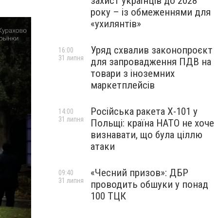
захист українців до 2028
року – із обмеженнями для
«ухилянтів»
Уряд схвалив законопроєкт
16:00
31 липня
для запровадження ПДВ на
товари з іноземних
маркетплейсів
Російська ракета Х-101 у
14:00
31 липня
Польщі: країна НАТО не хоче
визнавати, що була ціллю
атаки
«Чесний призов»: ДБР
09:40
31 липня
проводить обшуки у понад
100 ТЦК