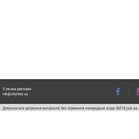
З питань реклами:
rek@citysites.ua
Допускається цитування матеріалів без отримання попередньої згоди 06278.com.ua з
для пошукових систем гіперпосилання на цитовані статті не нижче другого абзацу в
Матеріали з плашками "Новини компаній", "Промо", "Партнерський матеріал", "Партнер
Реклама на сайті
Франшиза 