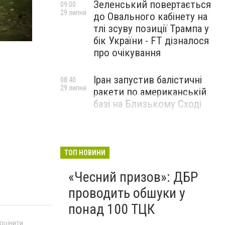
Зеленський повертається
09:00
29 липня
до Овального кабінету на
Пожар в Курахово на Лермонтова 17
тлі зсуву позиції Трампа у
Сайт Курахово и Марьинки
бік України - FT дізналося
про очікування
Іран запустив балістичні
08:40
29 липня
ракети по американській
базі на Близькому Сході
ТОП НОВИНИ
«Чесний призов»: ДБР
проводить обшуки у
понад 100 ТЦК
 оцінити