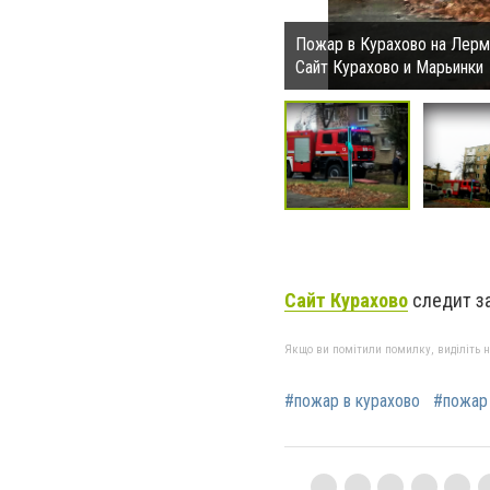
Пожар в Курахово на Лерм
Сайт Курахово и Марьинки
Сайт Курахово
следит за
Якщо ви помітили помилку, виділіть нео
#пожар в курахово
#пожар