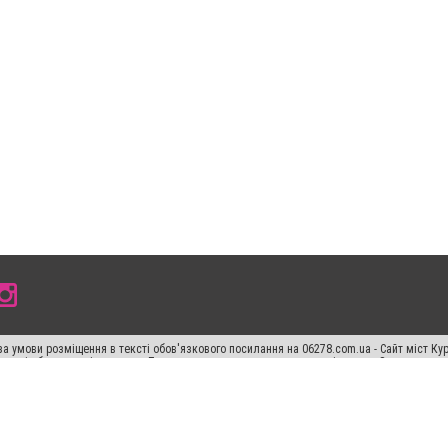
а умови розміщення в тексті обов'язкового посилання на 06278.com.ua - Сайт міст Кур
 тексті або в якості джерела. Порушення виняткових прав переслідується Законом.
ський спецпроєкт", "Політичні новини", "Пресреліз", "PR", "Офіційно", "Політична рек
"CitySites"
Правила класифайд
Редакційна політика
Політика конфіденційності
Пр