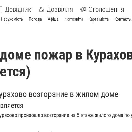
Довідник
Дозвілля
Оголошення
Нерухомість
Погода
Афіша
Фотозвіти
Карта міста
Контакты,
доме пожар в Курахо
ется)
Курахово возгорание в жилом доме
вляется
Курахово произошло возгорание на 5 этаже жилого дома по 