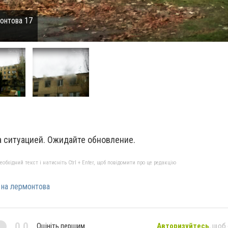
онтова 17
 ситуацией. Ожидайте обновление.
бхідний текст і натисніть Ctrl + Enter, щоб повідомити про це редакцію
 на лермонтова
0,0
Оцініть першим
Авторизуйтесь
, щоб