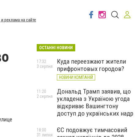
 и реклама на сайте
ОСТАННІ НОВИНИ
во
Куда переезжают жители
17:32
3 серпня
прифронтовых городов?
НОВИНИ КОМПАНІЙ
Дональд Трамп заявив, що
11:20
2 серпня
укладена з Україною угода
відкриває Вашингтону
доступ до українських надр
улице
ЄС подовжує тимчасовий
18:00
31 липня