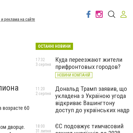
 и реклама на сайте
ОСТАННІ НОВИНИ
Куда переезжают жители
17:32
3 серпня
прифронтовых городов?
НОВИНИ КОМПАНІЙ
лиона
Дональд Трамп заявив, що
11:20
2 серпня
укладена з Україною угода
відкриває Вашингтону
в возрасте 60
доступ до українських надр
ЄС подовжує тимчасовий
18:00
ком дворце.
31 липня