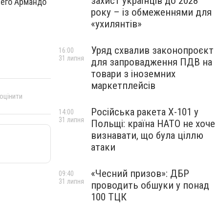
захист українців до 2028
иего Армандо
року – із обмеженнями для
«ухилянтів»
Уряд схвалив законопроєкт
16:00
31 липня
для запровадження ПДВ на
товари з іноземних
маркетплейсів
 оцінити
Російська ракета Х-101 у
14:00
31 липня
Польщі: країна НАТО не хоче
визнавати, що була ціллю
атаки
«Чесний призов»: ДБР
09:40
31 липня
проводить обшуки у понад
100 ТЦК