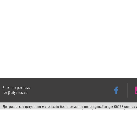
З питань реклами:
rek@citysites.ua
Допускається цитування матеріалів без отримання попередньої згоди 06278.com.ua з
для пошукових систем гіперпосилання на цитовані статті не нижче другого абзацу в
Матеріали з плашками "Новини компаній", "Промо", "Партнерський матеріал", "Партнер
Реклама на сайті
Франшиза 