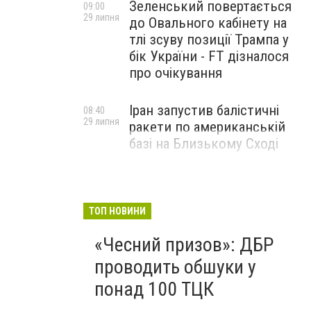
Зеленський повертається
09:00
29 липня
до Овального кабінету на
тлі зсуву позиції Трампа у
бік України - FT дізналося
про очікування
Іран запустив балістичні
08:40
29 липня
ракети по американській
базі на Близькому Сході
ТОП НОВИНИ
«Чесний призов»: ДБР
проводить обшуки у
понад 100 ТЦК