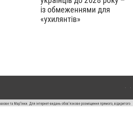
українців до 2028 року –
із обмеженнями для
«ухилянтів»
ахове та Мар'їнки. Для інтернет-видань обов'язкове розміщення прямого, відкритого
лама" публікуються на правах реклами.
авила сайту
Автори проєкту