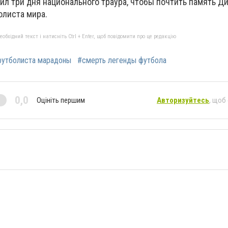
ил три дня национального траура, чтобы почтить память Д
олиста мира.
бхідний текст і натисніть Ctrl + Enter, щоб повідомити про це редакцію
футболиста марадоны
#смерть легенды футбола
0,0
Оцініть першим
Авторизуйтесь
, щоб