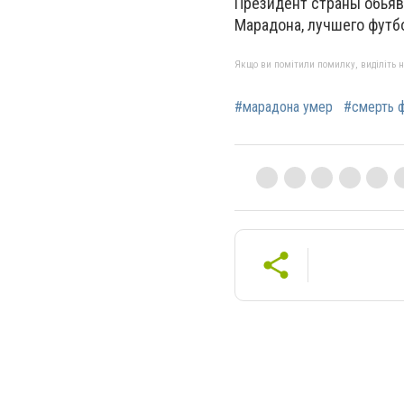
Президент страны обьяв
Марадона, лучшего футб
Якщо ви помітили помилку, виділіть нео
#марадона умер
#смерть 