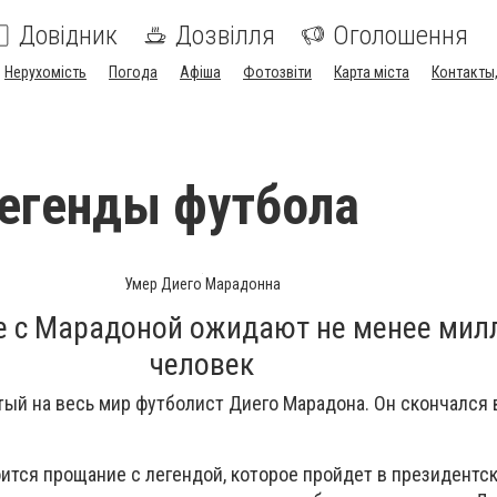
Довідник
Дозвілля
Оголошення
Нерухомість
Погода
Афіша
Фотозвіти
Карта міста
Контакты,
егенды футбола
Умер Диего Марадонна
е с Марадоной ожидают не менее мил
человек
ый на весь мир футболист Диего Марадона. Он скончался 
оится прощание с легендой, которое пройдет в президентс