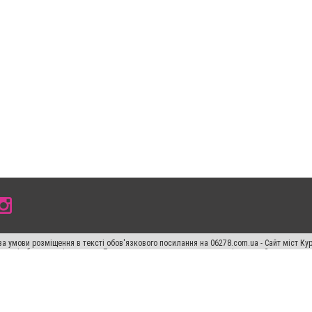
а умови розміщення в тексті обов'язкового посилання на 06278.com.ua - Сайт міст Кур
 тексті або в якості джерела. Порушення виняткових прав переслідується Законом.
ський спецпроєкт", "Політичні новини", "Пресреліз", "PR", "Офіційно", "Політична рек
"CitySites"
Правила класифайд
Редакційна політика
Політика конфіденційності
Пр