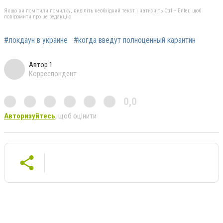
Якщо ви помітили помилку, виділіть необхідний текст і натисніть Ctrl + Enter, щоб
повідомити про це редакцію
#локдаун в украине
#когда введут полноценный карантин
Автор 1
Корреспондент
0,0
Авторизуйтесь
, щоб оцінити