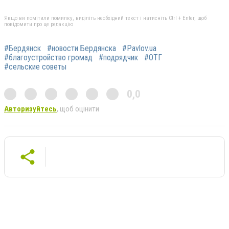
Якщо ви помітили помилку, виділіть необхідний текст і натисніть Ctrl + Enter, щоб
повідомити про це редакцію
#Бердянск
#новости Бердянска
#Pavlov.ua
#благоустройство громад
#подрядчик
#ОТГ
#сельские советы
0,0
Авторизуйтесь
, щоб оцінити