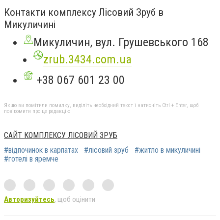
Контакти комплексу Лісовий Зруб в
Микуличині
Микуличин, вул. Грушевського 168
zrub.3434.com.ua
+38 067 601 23 00
Якщо ви помітили помилку, виділіть необхідний текст і натисніть Ctrl + Enter, щоб
повідомити про це редакцію
САЙТ КОМПЛЕКСУ ЛІСОВИЙ ЗРУБ
#відпочинок в карпатах
#лісовий зруб
#житло в микуличині
#готелі в яремче
Авторизуйтесь
, щоб оцінити