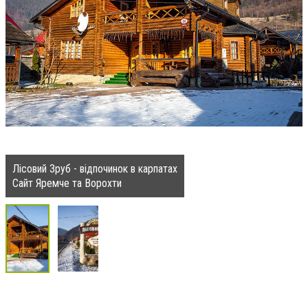
Лісовий Зруб - відпочинок в карпатах
Сайт Яремче та Ворохти