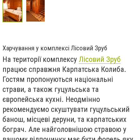
Харчування у комплексі Лісовий Зруб
На території комплексу
Лісовий Зруб
працює справжня Карпатська Колиба.
Гостям пропонуються національні
страви, а також гуцульська та
європейська кухні. Неодмінно
рекомендуємо скуштувати гуцульський
банош, місцеві деруни, та карпатських
бограч. Але найголовнішою стравою у
вашому відпочинку має бути форель яку