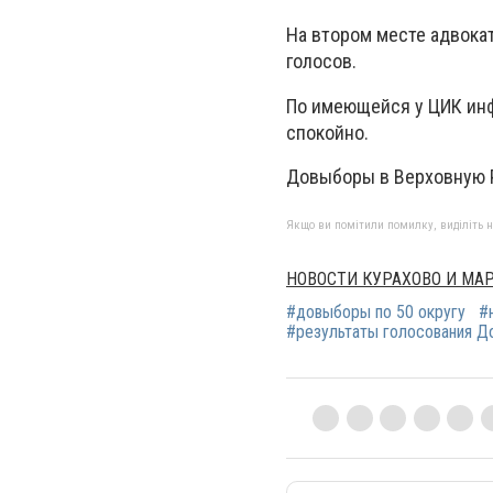
На втором месте адвокат
голосов.
По имеющейся у ЦИК инф
спокойно.
Довыборы в Верховную Р
Якщо ви помітили помилку, виділіть нео
НОВОСТИ КУРАХОВО И МА
#довыборы по 50 округу
#
#результаты голосования Д