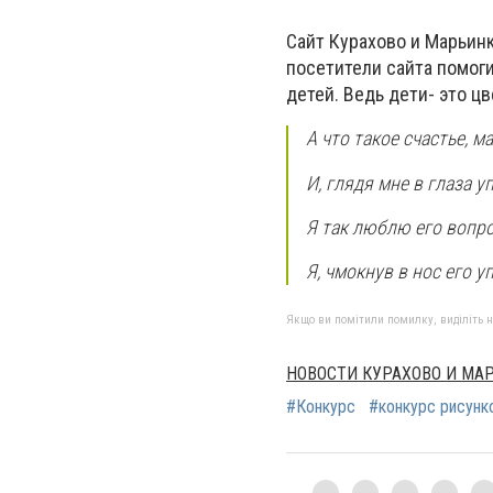
Сайт Курахово и Марьин
посетители сайта помог
детей. Ведь дети- это 
А что такое счастье, м
И, глядя мне в глаза у
Я так люблю его вопро
Я, чмокнув в нос его у
Якщо ви помітили помилку, виділіть нео
НОВОСТИ КУРАХОВО И МА
#Конкурс
#конкурс рисунк