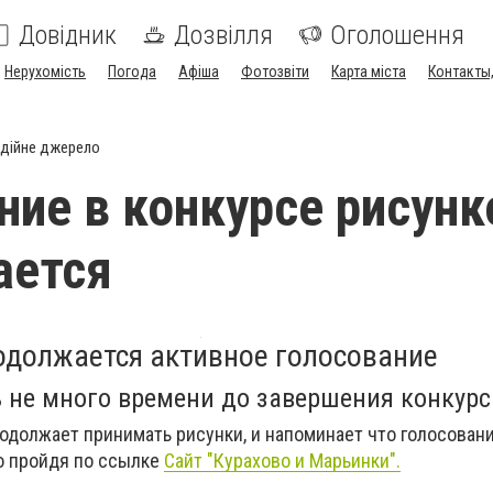
Довідник
Дозвілля
Оголошення
Нерухомість
Погода
Афіша
Фотозвіти
Карта міста
Контакты,
дійне джерело
ние в конкурсе рисунк
ается
одолжается активное голосование
 не много времени до завершения конкурс
одолжает принимать рисунки, и напоминает что голосовани
о пройдя по ссылке
Сайт "Курахово и Марьинки".