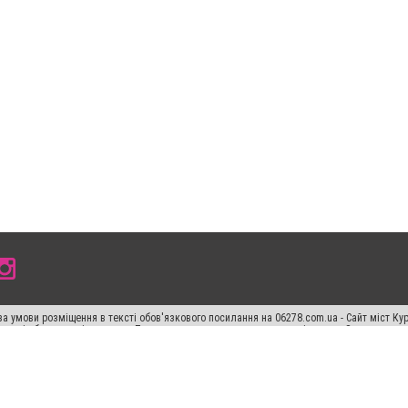
а умови розміщення в тексті обов'язкового посилання на 06278.com.ua - Сайт міст Кур
 тексті або в якості джерела. Порушення виняткових прав переслідується Законом.
ський спецпроєкт", "Політичні новини", "Пресреліз", "PR", "Офіційно", "Політична рек
"CitySites"
Правила класифайд
Редакційна політика
Політика конфіденційності
Пр