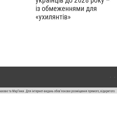
українців до 2028 року –
із обмеженнями для
«ухилянтів»
ахове та Мар'їнки. Для інтернет-видань обов'язкове розміщення прямого, відкритого
лама" публікуються на правах реклами.
авила сайту
Автори проєкту