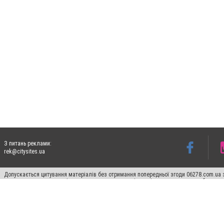
З питань реклами:
rek@citysites.ua
Допускається цитування матеріалів без отримання попередньої згоди 06278.com.ua з
для пошукових систем гіперпосилання на цитовані статті не нижче другого абзацу в
Матеріали з плашками "Новини компаній", "Промо", "Партнерський матеріал", "Партнер
Реклама на сайті
Франшиза 