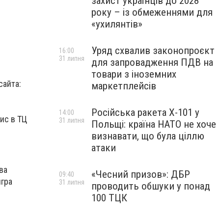
захист українців до 2028
року – із обмеженнями для
«ухилянтів»
Уряд схвалив законопроєкт
16:00
31 липня
для запровадження ПДВ на
товари з іноземних
сайта:
маркетплейсів
Російська ракета Х-101 у
14:00
ис в ТЦ
31 липня
Польщі: країна НАТО не хоче
визнавати, що була ціллю
атаки
ва
«Чесний призов»: ДБР
09:40
игра
31 липня
проводить обшуки у понад
100 ТЦК