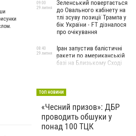
Зеленський повертається
09:00
29 липня
до Овального кабінету на
аши
тлі зсуву позиції Трампа у
рисунки
бік України - FT дізналося
слом.
про очікування
Іран запустив балістичні
08:40
29 липня
ракети по американській
базі на Близькому Сході
ТОП НОВИНИ
«Чесний призов»: ДБР
проводить обшуки у
понад 100 ТЦК