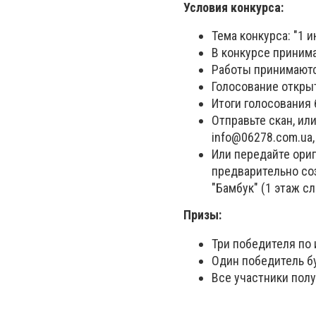
Условия конкурса:
Тема конкурса: "1 
В конкурсе принима
Работы принимаютс
Голосование откры
Итоги голосования 
Отправьте скан, ил
info@06278.com.ua
Или передайте ориг
предварительно соз
"Бамбук" (1 этаж сл
Призы:
Три победителя по 
Один победитель бу
Все участники полу