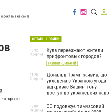
 и реклама на сайте
ОСТАННІ НОВИНИ
ов
Куда переезжают жители
17:32
3 серпня
прифронтовых городов?
НОВИНИ КОМПАНІЙ
Дональд Трамп заявив, що
11:20
2 серпня
укладена з Україною угода
відкриває Вашингтону
а
доступ до українських надр
е открыто.
ЄС подовжує тимчасовий
18:00
31 липня