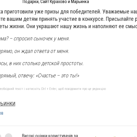
Подарки, Сайт Курахово и Марьинка
ка приготовили уже призы для победителей. Уважаемые н
ите вашим детям принять участие в конкурсе. Присылайте 
цветы жизни. Они украшают нашу жизнь и наполняют ее смы
ама? – спросил сыночек у меня.
прямо, он ждал ответа от меня.
сы, в них столько детской простоты.
прямый, отвечу: «Счастье – это ты!»
бхідний текст і натисніть Ctrl + Enter, щоб повідомити про це редакцію
РЬИНКИ
ов
Високі оцінки користувачів за