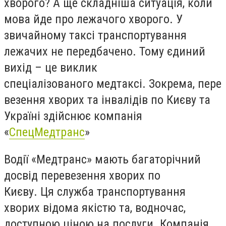
хворого? А ще складніша ситуація, коли
мова йде про лежачого хворого. У
звичайному таксі транспортування
лежачих не передбачено. Тому єдиний
вихід – це виклик
спеціалізованого медтаксі. Зокрема, пере
везення хворих та інвалідів по Києву та
Україні здійснює компанія
«
СпецМедтранс
»
Водії «Медтранс» мають багаторічний
досвід перевезення хворих по
Києву. Ця служба транспортування
хворих відома якістю та, водночас,
доступною ціною на послуги. Компанія