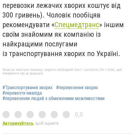
перевозки лежачих хворих коштує від
300 гривень). Чоловік пообіцяв
рекомендувати «
Спецмедтранс
» іншим
своїм знайомим як компанію із
найкращими послугами
із транспортування хворих по Україні.
Якщо ви помітили помилку, виділіть необхідний текст і натисніть Ctrl + Enter, щоб
повідомити про це редакцію
#Транспортування хворих
#перевезення хворих
#перевезти інваліда
#перевезеняя людей з обмеженими можливостями
0,0
Авторизуйтесь
, щоб оцінити