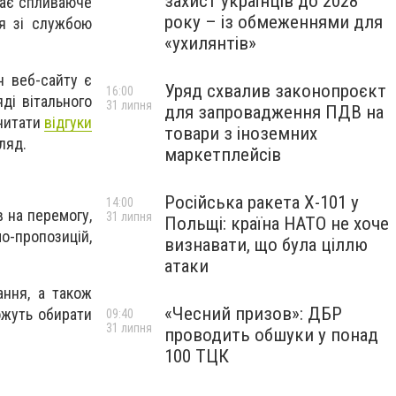
захист українців до 2028
дає спливаюче
року – із обмеженнями для
ся зі службою
«ухилянтів»
н веб-сайту є
Уряд схвалив законопроєкт
16:00
ді вітального
31 липня
для запровадження ПДВ на
очитати
відгуки
товари з іноземних
ляд.
маркетплейсів
Російська ракета Х-101 у
14:00
 на перемогу,
31 липня
Польщі: країна НАТО не хоче
о-пропозицій,
визнавати, що була ціллю
атаки
ання, а також
«Чесний призов»: ДБР
ожуть обирати
09:40
31 липня
проводить обшуки у понад
100 ТЦК