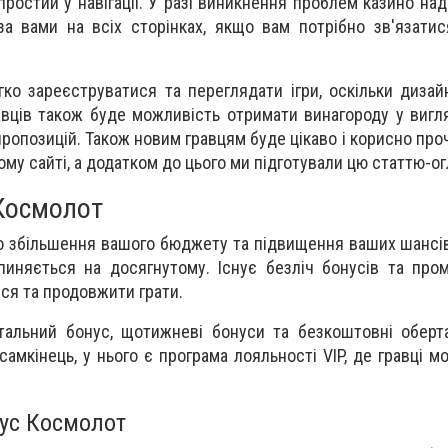
простий у навігації. У разі виникнення проблем казино на
 за вами на всіх сторінках, якщо вам потрібно зв'язати
ко зареєструватися та переглядати ігри, оскільки дизай
авців також буде можливість отримати винагороду у вигля
пропозицій. Також новим гравцям буде цікаво і корисно пр
ому сайті, а додатком до цього ми підготували цю статтю-ог
 Космолот
о збільшення вашого бюджету та підвищення ваших шансів
иняється на досягнутому. Існує безліч бонусів та пром
ся та продовжити грати.
тальний бонус, щотижневі бонуси та безкоштовні оберт
мкінець, у нього є програма лояльності VIP, де гравці м
ус Космолот