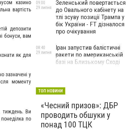
нусом казино
Зеленський повертається
09:00
29 липня
льна вартість
до Овального кабінету на
тлі зсуву позиції Трампа у
бік України - FT дізналося
тій депозити
про очікування
і бонуси, вам
Іран запустив балістичні
08:40
29 липня
ракети по американській
конати як для
базі на Близькому Сході
о зазначені у
ісля моменту
ТОП НОВИНИ
«Чесний призов»: ДБР
а тиждень. Ви
проводить обшуки у
 понеділка по
понад 100 ТЦК