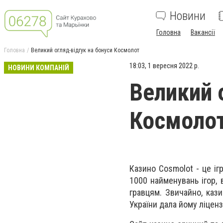
Новини
Головна
Вакансії
Головна
Великий огляд-відгук на бонуси Космолот
18:03, 1 вересня 2022 р.
НОВИНИ КОМПАНІЙ
Великий 
Космоло
Казино Cosmolot - це іг
1000 найменувань ігор, 
гравцям. Звичайно, каз
України дала йому ліценз