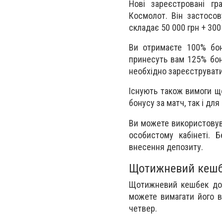
Нові зареєстровані гр
Космолот. Він застосов
складає 50 000 грн + 30
Ви отримаєте 100% бон
принесуть вам 125% бону
необхідно зареєструвати
Існують також вимоги що
бонусу за матч, так і дл
Ви можете використовува
особистому кабінеті. 
внесення депозиту.
Щотижневий кешб
Щотижневий кешбек дос
можете вимагати його в 
четвер.