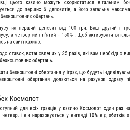
авці цього казино можуть скористатися вітальним бо
ується до перших 6 депозитів, а його загальна максима
0 безкоштовних обертань.
усу на перший депозит від 100 грн. Ваш другий і тре
су, а четвертий і п'ятий - 150% . Щоб активувати вітальн
сь на сайті казино.
до ставок, встановлених у 35 разів, які вам необхідно ви
я безкоштовних обертань.
ти безкоштовні обертання у іграх, що будуть індивідуальн
Безкоштовні обертання додаються на рахунок одразу п
ек Космолот
тупний для всіх гравців у казино Космолот один раз н
четвер, і він нараховується у вигляді 10% від збитків з