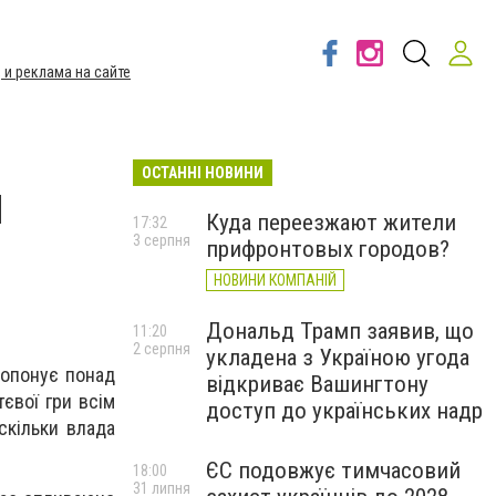
 и реклама на сайте
ОСТАННІ НОВИНИ
и
Куда переезжают жители
17:32
3 серпня
прифронтовых городов?
НОВИНИ КОМПАНІЙ
Дональд Трамп заявив, що
11:20
2 серпня
укладена з Україною угода
ропонує понад
відкриває Вашингтону
тєвої гри всім
доступ до українських надр
скільки влада
ЄС подовжує тимчасовий
18:00
31 липня