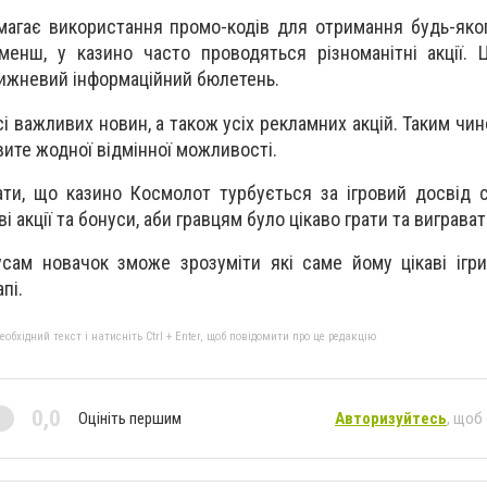
агає використання промо-кодів для отримання будь-яког
енш, у казино часто проводяться різноманітні акції. 
тижневий інформаційний бюлетень.
сі важливих новин, а також усіх рекламних акцій. Таким чи
авите жодної відмінної можливості.
ти, що казино Космолот турбується за ігровий досвід св
і акції та бонуси, аби гравцям було цікаво грати та виграват
сам новачок зможе зрозуміти які саме йому цікаві ігр
пі.
бхідний текст і натисніть Ctrl + Enter, щоб повідомити про це редакцію
0,0
Оцініть першим
Авторизуйтесь
, щоб