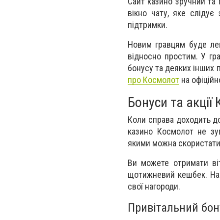
Сайт казино зручний та 
вікно чату, яке слідує
підтримки.
Новим гравцям буде лег
відносно простим. У гр
бонусу та деяких інших 
про Космолот
на офіційн
Бонуси та акції
Коли справа доходить д
казино Космолот не зуп
якими можна скористати
Ви можете отримати ві
щотижневий кешбек. Наса
свої нагороди.
Привітальний бон