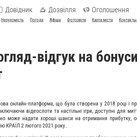
Довідник
Дозвілля
Оголошення
Нерухомість
Погода
Афіша
Фотозвіти
Карта міста
Контакты,
огляд-відгук на бонус
т
рова онлайн-платформа, що була створена у 2018 році і п
включаючи відеослоти та настільні ігри, доступні для мит
ино може надати хороші шанси на отримання прибутку, о
ію КРАЇЛ 2 лютого 2021 року..