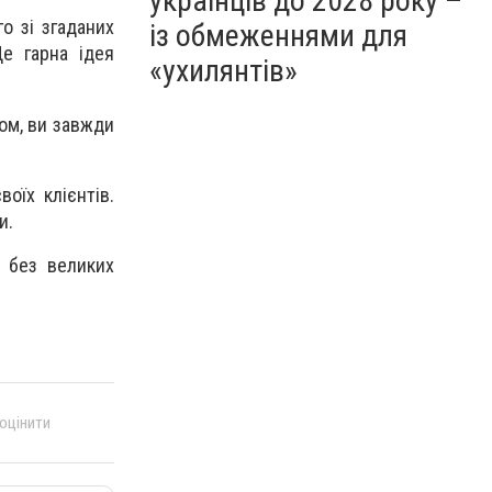
українців до 2028 року –
о зі згаданих
із обмеженнями для
Це гарна ідея
«ухилянтів»
ном, ви завжди
оїх клієнтів.
и.
и без великих
 оцінити