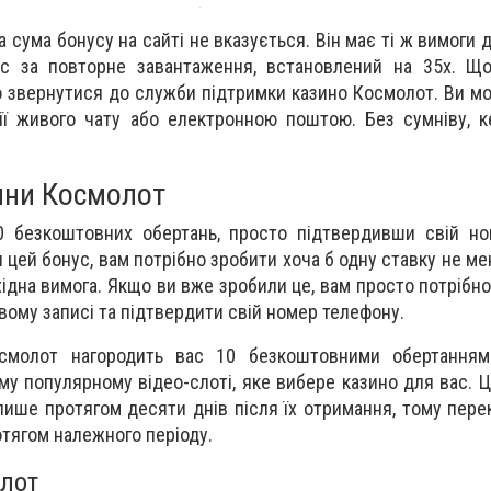
 сума бонусу на сайті не вказується. Він має ті ж вимоги д
нус за повторне завантаження, встановлений на 35x. Щ
о звернутися до служби підтримки казино Космолот. Ви м
ії живого чату або електронною поштою. Без сумніву, 
ини Космолот
 безкоштовних обертань, просто підтвердивши свій но
цей бонус, вам потрібно зробити хоча б одну ставку не ме
ідна вимога. Якщо ви вже зробили це, вам просто потрібно
овому записі та підтвердити свій номер телефону.
осмолот нагородить вас 10 безкоштовними обертанням
у популярному відео-слоті, яке вибере казино для вас. Ц
лише протягом десяти днів після їх отримання, тому пере
отягом належного періоду.
лот