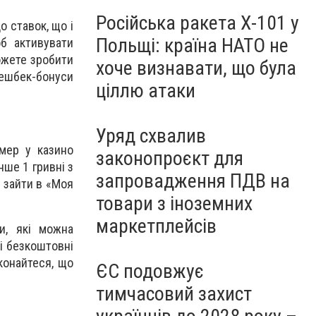
Російська ракета Х-101 у
о ставок, що і
Польщі: країна НАТО не
об активувати
ожете зробити
хоче визнавати, що була
кешбек-бонуси
ціллю атаки
Уряд схвалив
мер у казино
законопроєкт для
нше 1 гривні з
запровадження ПДВ на
 зайти в «Моя
товари з іноземних
маркетплейсів
и, які можна
і безкоштовні
конайтеся, що
ЄС подовжує
тимчасовий захист