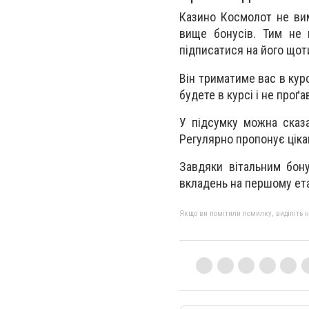
Казино Космолот не вим
вище бонусів. Тим не м
підписатися на його що
Він триматиме вас в кур
будете в курсі і не проґ
У підсумку можна сказа
Регулярно пропонує цікав
Завдяки вітальним бону
вкладень на першому ета
Якщо ви помітили помилку, виділіть нео