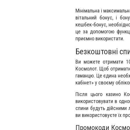
Мінімальна і максимальна
вітальний бонус, і бо
кешбек-бонус, необхідн
це за допомогою функц
приємно використати.
Безкоштовні сп
Ви можете отримати 10
Космолот. Щоб отримати 
гаманцю. Це єдина необх
кабінет» у своєму облік
Після цього казино К
використовувати в одном
спини будуть дійсними 
ви використовуєте їх пр
Промокоди Космо