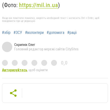
(Фото:
https://mil.in.ua
)
Якщо ви помітили помилку, виділіть необхідний текст і натисніть Ctrl + Enter, щоб
повідомити про це редакцію
#збір
#ЗСУ
#волонтери
#допомога
#раціі
Скрипнік Олег
Головний редактор мережі сайтів CitySites
0,0
Авторизуйтесь
, щоб оцінити