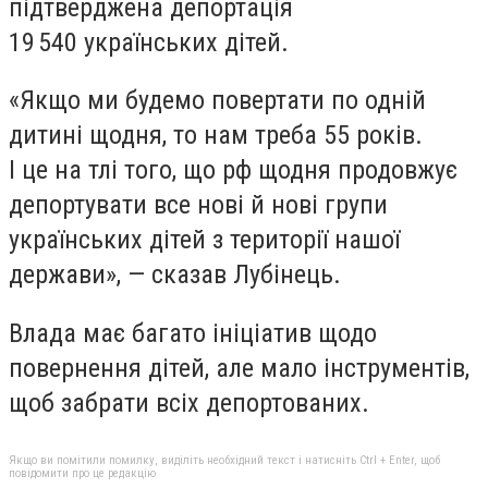
підтверджена депортація
19 540 українських дітей.
«Якщо ми будемо повертати по одній
дитині щодня, то нам треба 55 років.
І це на тлі того, що рф щодня продовжує
депортувати все нові й нові групи
українських дітей з території нашої
держави», — сказав Лубінець.
Влада має багато ініціатив щодо
повернення дітей, але мало інструментів,
щоб забрати всіх депортованих.
Якщо ви помітили помилку, виділіть необхідний текст і натисніть Ctrl + Enter, щоб
повідомити про це редакцію