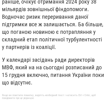
раніше, очікує отримання 2024 року 38
мільярдів зовнішньої фіндопомоги.
Водночас ризик переривання даної
підтримки все ж залишається. Ба більше,
що поганою новиною є потрапляння у
складний етап політичної турбулентності
у партнерів із коаліції.
У календарі засідань ради директорів
МВФ, який на на сьогодні розписаний до
15 грудня включно, питання України поки
що відсутнє.
Якщо ви помітили помилку, виділіть необхідний текст і натисніть Ctrl + Enter, щоб
повідомити про це редакцію