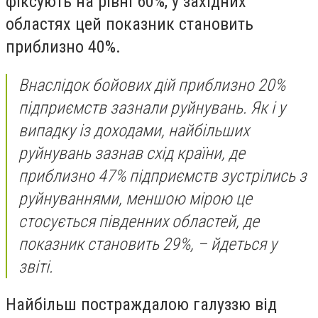
фіксують на рівні 60%, у західних
областях цей показник становить
приблизно 40%.
Внаслідок бойових дій приблизно 20%
підприємств зазнали руйнувань. Як і у
випадку із доходами, найбільших
руйнувань зазнав схід країни, де
приблизно 47% підприємств зустрілись з
руйнуваннями, меншою мірою це
стосується південних областей, де
показник становить 29%, – йдеться у
звіті.
Найбільш постраждалою галуззю від