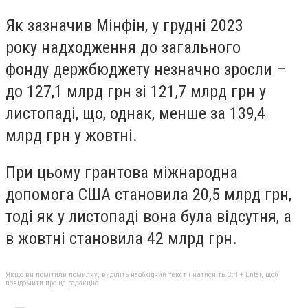
Як зазначив Мінфін, у грудні 2023
року
надходження до загального
фонду
держбюджету незначно зросли –
до 127,1 млрд грн зі 121,7 млрд грн у
листопаді, що, однак, менше за 139,4
млрд грн у жовтні.
При цьому
грантова міжнародна
допомога США
становила 20,5 млрд грн,
тоді як у листопаді вона була відсутня, а
в жовтні становила 42 млрд грн.
Якщо ви помітили помилку, виділіть необхідний текст і натисніть Ctrl + Enter, щоб
повідомити про це редакцію