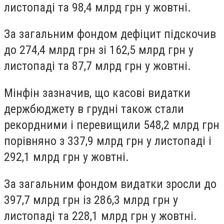
листопаді та 98,4 млрд грн у жовтні.
За загальним фондом
дефіцит підскочив
до 274,4 млрд грн зі 162,5 млрд грн у
листопаді та 87,7 млрд грн у жовтні.
Мінфін зазначив, що
касові видатки
держбюджету
в грудні також стали
рекордними і перевищили 548,2 млрд грн
порівняно з 337,9 млрд грн у листопаді і
292,1 млрд грн у жовтні.
За загальним фондом
видатки
зросли до
397,7 млрд грн із 286,3 млрд грн у
листопаді та 228,1 млрд грн у жовтні.