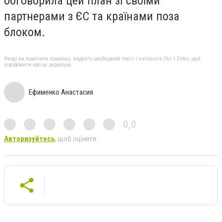
обговорила цей план зі своїми
партнерами з ЄС та країнами поза
блоком.
Якщо ви помітили помилку, виділіть необхідний текст і натисніть Ctrl + Enter, щоб
повідомити про це редакцію
Ефименко Анастасия
0,0
Авторизуйтесь
, щоб оцінити