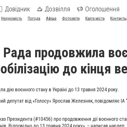
Довідник
Дозвілля
Оголошення
Нерухомість
Погода
Афіша
Фотозвіти
Карта міста
Контакты,
 Рада продовжила во
обілізацію до кінця в
а дію воєнного стану в Україні до 13 травня 2024 року.
ий депутат від «Голосу» Ярослав Железняк, повідомляє ІА 
аз Президента (#10456) про продовження дії воєнного стан
нів. Відповідно до 13 травня 2024 року», – написав нардеп.