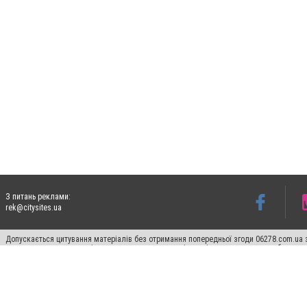
З питань реклами:
rek@citysites.ua
Допускається цитування матеріалів без отримання попередньої згоди 06278.com.ua з
для пошукових систем гіперпосилання на цитовані статті не нижче другого абзацу в
Матеріали з плашками "Новини компаній", "Промо", "Партнерський матеріал", "Партнер
Реклама на сайті
Франшиза 