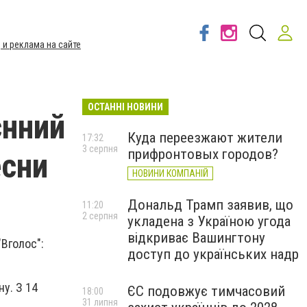
 и реклама на сайте
ОСТАННІ НОВИНИ
єнний
Куда переезжают жители
17:32
3 серпня
прифронтовых городов?
есни
НОВИНИ КОМПАНІЙ
Дональд Трамп заявив, що
11:20
2 серпня
укладена з Україною угода
відкриває Вашингтону
"Вголос":
доступ до українських надр
у. З 14
ЄС подовжує тимчасовий
18:00
31 липня