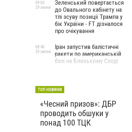
Зеленський повертається
09:00
29 липня
до Овального кабінету на
тлі зсуву позиції Трампа у
бік України - FT дізналося
про очікування
Іран запустив балістичні
08:40
29 липня
ракети по американській
базі на Близькому Сході
ТОП НОВИНИ
«Чесний призов»: ДБР
проводить обшуки у
понад 100 ТЦК