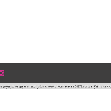
а умови розміщення в тексті обов'язкового посилання на 06278.com.ua - Сайт міст Кур
 тексті або в якості джерела. Порушення виняткових прав переслідується Законом.
ський спецпроєкт", "Політичні новини", "Пресреліз", "PR", "Офіційно", "Політична рек
"CitySites"
Правила класифайд
Редакційна політика
Політика конфіденційності
Пр