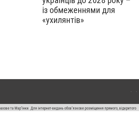
українців до 2028 року –
із обмеженнями для
«ухилянтів»
ахове та Мар'їнки. Для інтернет-видань обов'язкове розміщення прямого, відкритого
лама" публікуються на правах реклами.
авила сайту
Автори проєкту