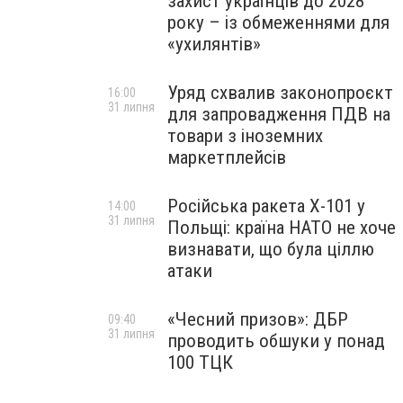
захист українців до 2028
року – із обмеженнями для
«ухилянтів»
Уряд схвалив законопроєкт
16:00
31 липня
для запровадження ПДВ на
товари з іноземних
маркетплейсів
Російська ракета Х-101 у
14:00
31 липня
Польщі: країна НАТО не хоче
визнавати, що була ціллю
атаки
«Чесний призов»: ДБР
09:40
31 липня
проводить обшуки у понад
100 ТЦК