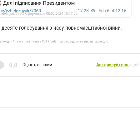
 десяте голосування з часу повномасштабної війни.
бхідний текст і натисніть Ctrl + Enter, щоб повідомити про це редакцію
0,0
Оцініть першим
Авторизуйтесь
, щоб