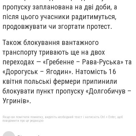
пропуску запланована на дві доби, а
після цього учасники радитимуться,
продовжувати чи згортати протест.
Також блокування вантажного
транспорту тривають ще на двох
переходах — «Гребенне – Рава-Руська» та
«Дорогуськ – Ягодин». Натомість 16
квітня польські фермери припинили
блокувати пункт пропуску «Долгобичув –
Угринів».
Якщо ви помітили помилку, виділіть необхідний текст і натисніть Ctrl + Enter, щоб
повідомити про це редакцію