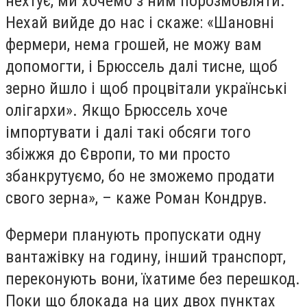
нехтує, ми хочемо з ним порозмовляти.
Нехай вийде до нас і скаже: «Шановні
фермери, нема грошей, не можу вам
допомогти, і Брюссель далі тисне, щоб
зерно йшло і щоб процвітали українські
олігархи». Якщо Брюссель хоче
імпортувати і далі такі обсяги того
збіжжя до Європи, то ми просто
збанкрутуємо, бо не зможемо продати
свого зерна», – каже Роман Кондрув.
Фермери планують пропускати одну
вантажівку на годину, інший транспорт,
переконують вони, їхатиме без перешкод.
Поки що блокада на цих двох пунктах