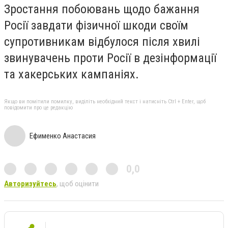
Зростання побоювань щодо бажання
Росії завдати фізичної шкоди своїм
супротивникам відбулося після хвилі
звинувачень проти Росії в дезінформації
та хакерських кампаніях.
Якщо ви помітили помилку, виділіть необхідний текст і натисніть Ctrl + Enter, щоб
повідомити про це редакцію
Ефименко Анастасия
0,0
Авторизуйтесь
, щоб оцінити