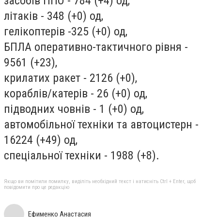
засобів ППО - 784 (+4) од,
літаків - 348 (+0) од,
гелікоптерів -325 (+0) од,
БПЛА оперативно-тактичного рівня -
9561 (+23),
крилатих ракет - 2126 (+0),
кораблів/катерів - 26 (+0) од,
підводних човнів - 1 (+0) од,
автомобільної техніки та автоцистерн -
16224 (+49) од,
спеціальної техніки - 1988 (+8).
Якщо ви помітили помилку, виділіть необхідний текст і натисніть Ctrl + Enter, щоб
повідомити про це редакцію
Ефименко Анастасия