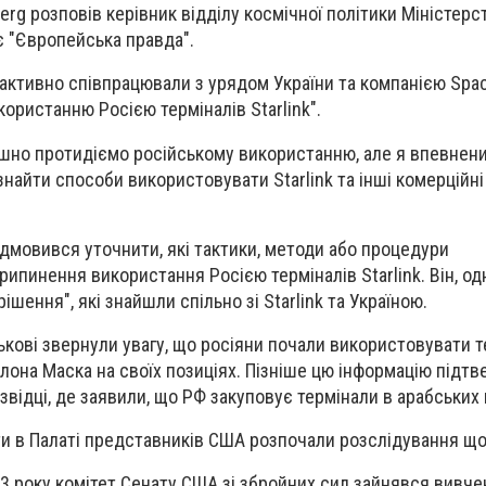
erg розповів керівник відділу космічної політики Міністер
 "Європейська правда".
активно співпрацювали з урядом України та компанією Spa
ористанню Росією терміналів Starlink".
ішно протидіємо російському використанню, але я впевнени
найти способи використовувати Starlink та інші комерційн
дмовився уточнити, які тактики, методи або процедури
ипинення використання Росією терміналів Starlink. Він, одн
ішення", які знайшли спільно зі Starlink та Україною.
ськові звернули увагу, що росіяни почали використовувати 
 Ілона Маска на своїх позиціях. Пізніше цю інформацію підт
озвідці, де заявили, що РФ закуповує термінали в арабських 
ти в Палаті представників США розпочали розслідування щ
23 року комітет Сенату США зі збройних сил зайнявся вивч