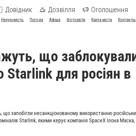
Довідник
Дозвілля
Оголошення
Нерухомість
Погода
Афіша
Фотозвіти
Карта міста
Контакты,
жуть, що заблокувал
 Starlink для росіян в
ь, що запобігли несанкціонованому використанню російськ
міналів Starlink, якими керує компанія SpaceX Ілона Маска, 