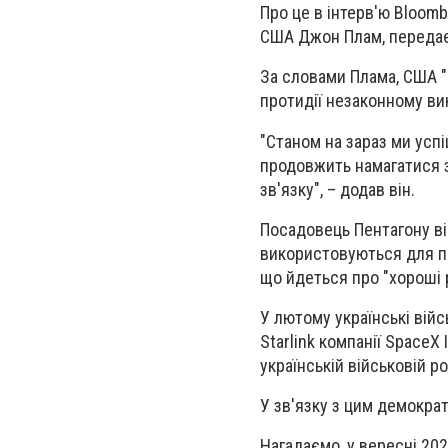
Про це в інтерв'ю Bloomb
США Джон Плам, передає
За словами Плама, США "
протидії незаконному вик
"Станом на зараз ми усп
продовжить намагатися з
зв'язку", – додав він.
Посадовець Пентагону ві
використовуються для пр
що йдеться про "хороші р
У лютому українські вій
Starlink компанії SpaceX
українській військовій р
У зв'язку з цим демокра
Нагадаємо, у вересні 20