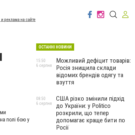
 и реклама на сайте
ОСТАННІ НОВИНИ
и
Можливий дефіцит товарів:
15:50
6 серпня
Росія знищила склади
відомих брендів одягу та
взуття
США різко змінили підхід
08:50
6 серпня
до України: у Politico
ими
розкрили, що тепер
на полі бою у
допомагає краще бити по
Росії