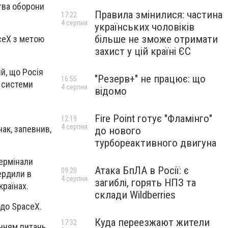
ства оборони
Правила змінилися: частина
17:22
4 серпня
українських чоловіків
більше не зможе отримати
ceX з метою
захист у цій країні ЄС
й, що Росія
"Резерв+" не працює: що
16:55
і системи
4 серпня
відомо
Fire Point готує "Фламінго"
12:19
4 серпня
ак, запевнив,
до нового
турбореактивного двигуна
термінали
Атака БпЛА в Росії: є
09:20
вердили в
4 серпня
загиблі, горять НПЗ та
країнах.
склади Wildberries
одо SpaceX.
Куда переезжают жители
17:32
енням питань