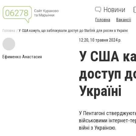
Новини
Головна
Вакансії
Головна
У США кажуть, що заблокували доступ до Starlink для росіян в Україні
12:20, 10 травня 2024 р.
У США ка
Ефименко Анастасия
доступ до
Україні
У Пентагоні стверджуют
військовими інтернет-тер
війні з Україною.