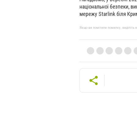
національної безпеки, в
мережу Starlink біля Кри
Якщо ви помітили помилку, виділіть нео