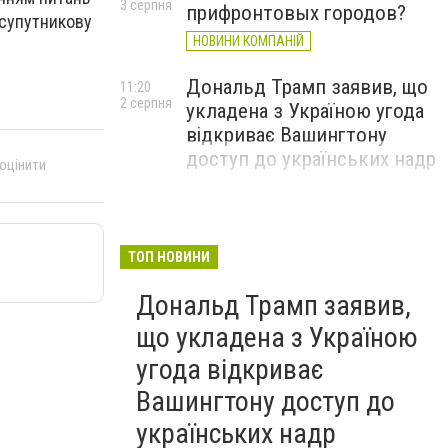
3 серпня
прифронтовых городов?
 супутникову
НОВИНИ КОМПАНІЙ
Дональд Трамп заявив, що
11:20
2 серпня
укладена з Україною угода
відкриває Вашингтону
доступ до українських надр
 оцінити
ТОП НОВИНИ
Дональд Трамп заявив,
що укладена з Україною
угода відкриває
Вашингтону доступ до
українських надр