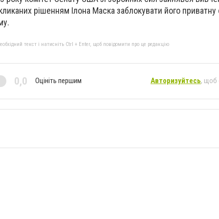
икликаних рішенням Ілона Маска заблокувати його приватну
му.
бхідний текст і натисніть Ctrl + Enter, щоб повідомити про це редакцію
0,0
Оцініть першим
Авторизуйтесь
, щоб