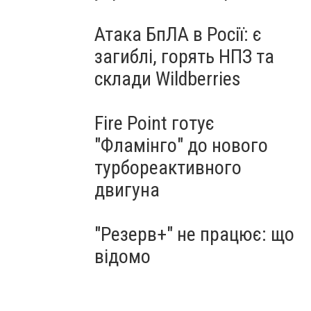
Атака БпЛА в Росії: є
загиблі, горять НПЗ та
склади Wildberries
Fire Point готує
"Фламінго" до нового
турбореактивного
двигуна
"Резерв+" не працює: що
відомо