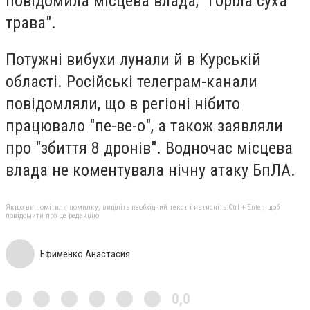
повідомила місцева влада, "горіла суха
трава".
Потужні вибухи лунали й в Курській
області. Російські телеграм-канали
повідомляли, що в регіоні нібито
працювало "пе-ве-о", а також заявляли
про "збиття 8 дронів". Водночас місцева
влада не коментувала нічну атаку БпЛА.
Якщо ви помітили помилку, виділіть необхідний текст і натисніть Ctrl + Enter, щоб
повідомити про це редакцію
Ефименко Анастасия
0,0