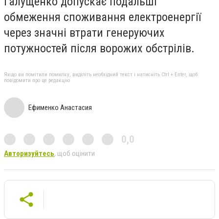
Галущенко допускає подальші
обмеження споживання електроенергії
через значні втрати генеруючих
потужностей після ворожих обстрілів.
Якщо ви помітили помилку, виділіть необхідний текст і натисніть Ctrl + Enter, щоб
повідомити про це редакцію
Ефименко Анастасия
0,0
Авторизуйтесь
, щоб оцінити