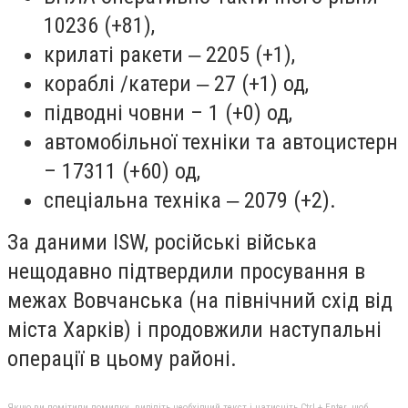
10236 (+81),
крилаті ракети ‒ 2205 (+1),
кораблі /катери ‒ 27 (+1) од,
підводні човни – 1 (+0) од,
автомобільної техніки та автоцистерн
– 17311 (+60) од,
спеціальна техніка ‒ 2079 (+2).
За даними ISW, російські війська
нещодавно підтвердили просування в
межах Вовчанська (на північний схід від
міста Харків) і продовжили наступальні
операції в цьому районі.
Якщо ви помітили помилку, виділіть необхідний текст і натисніть Ctrl + Enter, щоб