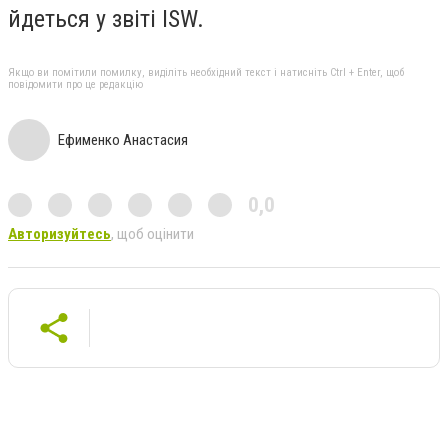
йдеться у звіті ISW.
Якщо ви помітили помилку, виділіть необхідний текст і натисніть Ctrl + Enter, щоб
повідомити про це редакцію
Ефименко Анастасия
0,0
Авторизуйтесь
, щоб оцінити