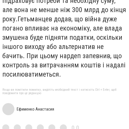
підраховує потреби та необхідну суму,
але вона не менше ніж 300 млрд до кінця
року.Гетьманцев додав, що війна дуже
погано впливає на економіку, але влада
змушена буде підняти податки, оскільки
іншого виходу або альтернатив не
бачить. При цьому нардеп запевнив, що
контроль за витрачанням коштів і надалі
посилюватиметься.
Якщо ви помітили помилку, виділіть необхідний текст і натисніть Ctrl + Enter, щоб
повідомити про це редакцію
Ефименко Анастасия
0,0