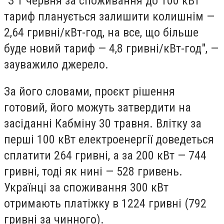
"З 1 червня за споживання до 100 кВт
тариф планується залишити колишнім —
2,64 гривні/кВт-год, на все, що більше
буде новий тариф — 4,8 гривні/кВт-год", —
зауважило джерело.
За його словами, проєкт рішення
готовий, його можуть затвердити на
засіданні Кабміну 30 травня. Влітку за
перші 100 кВт електроенергії доведеться
сплатити 264 гривні, а за 200 кВт — 744
гривні, тоді як нині — 528 гривень.
Українці за споживання 300 кВт
отримають платіжку в 1224 гривні (792
гривні за чинного).