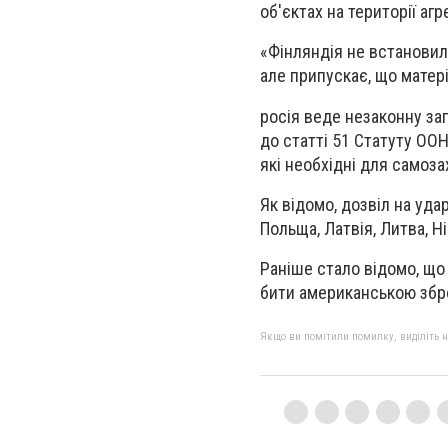
об'єктах на території аг
«Фінляндія не встановил
але припускає, що матер
росія веде незаконну заг
до статті 51 Статуту ООН
які необхідні для самоза
Як відомо, дозвіл на уд
Польща, Латвія, Литва, Н
Раніше стало відомо, щ
бити американською збро
Якщо ви помітили помилку, виділіть нео