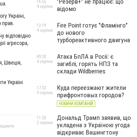
"Резерв+" не працює: що
16:55
ua.
4 серпня
відомо
гу Україні,
 прав.
Fire Point готує "Фламінго"
12:19
4 серпня
до нового
ону відповідно
турбореактивного двигуна
рії агресора,
Атака БпЛА в Росії: є
09:20
4 серпня
, Швеція,
загиблі, горять НПЗ та
склади Wildberries
ти Україні
Куда переезжают жители
17:32
3 серпня
прифронтовых городов?
НОВИНИ КОМПАНІЙ
Дональд Трамп заявив, що
11:20
2 серпня
укладена з Україною угода
 оцінити
відкриває Вашингтону