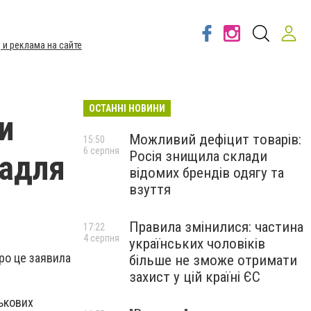
 и реклама на сайте
ОСТАННІ НОВИНИ
и
Можливий дефіцит товарів:
15:50
6 серпня
Росія знищила склади
задля
відомих брендів одягу та
взуття
Правила змінилися: частина
17:22
4 серпня
українських чоловіків
ро це заявила
більше не зможе отримати
захист у цій країні ЄС
ськових