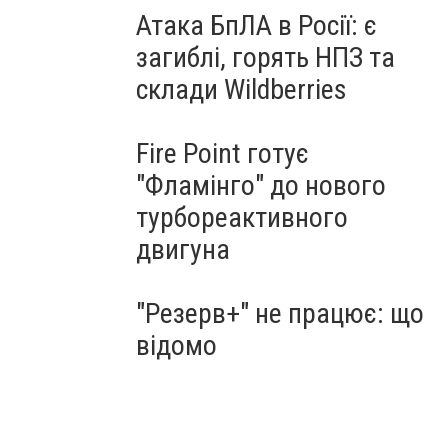
Атака БпЛА в Росії: є
загиблі, горять НПЗ та
склади Wildberries
Fire Point готує
"Фламінго" до нового
турбореактивного
двигуна
"Резерв+" не працює: що
відомо