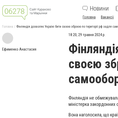
Новини
Головна
Вакансії
Головна
Фінляндія дозволяє Україні бити своєю зброєю по території рф задля са
18:20, 29 травня 2024 р.
Фінлянді
Ефименко Анастасия
своєю зб
самообо
Фінляндія не обмежувала
міністерка закордонних 
Вона наголосила, що краї