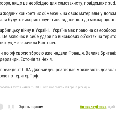
ресора, якщо це необхідно для самозахисту, повідомляє sud.
а жодних конкретних обмежень на свою матеріальну допомо
іали будуть використовуватися відповідно до міжнародного
арбницьку війну в Україні, і Україна має право на самообор
. Це включає в себе удари по військових об'єктах на терито
хисту», – зазначила Валтонен.
ари по рф своєю зброєю вже надали Франція, Велика Британія
ідерланди, Естонія та Чехія.
о президент США
Джо
Байден
розглядає можливість дозволи
єю по території рф.
бхідний текст і натисніть Ctrl + Enter, щоб повідомити про це редакцію
0,0
Оцініть першим
Авторизуйтесь
, щоб