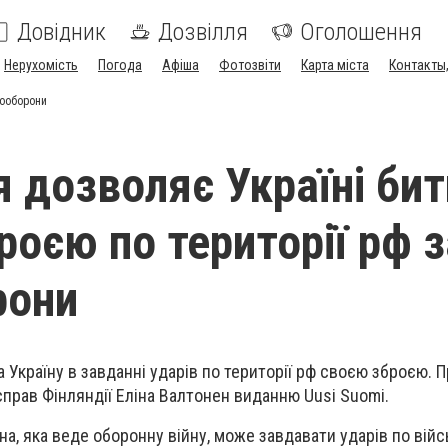
Довідник
Дозвілля
Оголошення
Нерухомість
Погода
Афіша
Фотозвіти
Карта міста
Контакты,
мооборони
я дозволяє Україні бит
роєю по території рф 
рони
 Україну в завданні ударів по території рф своєю зброєю. П
справ Фінляндії
Еліна Валтонен
виданню Uusi Suomi.
на, яка веде оборонну війну, може завдавати ударів по вій