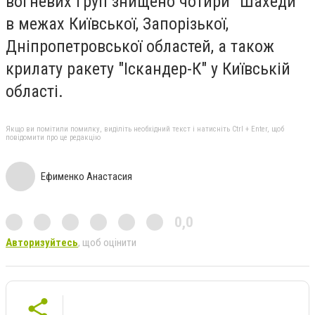
вогневих груп знищено чотири "Шахеди"
в межах Київської, Запорізької,
Дніпропетровської областей, а також
крилату ракету "Іскандер-К" у Київській
області.
Якщо ви помітили помилку, виділіть необхідний текст і натисніть Ctrl + Enter, щоб
повідомити про це редакцію
Ефименко Анастасия
0,0
Авторизуйтесь
, щоб оцінити