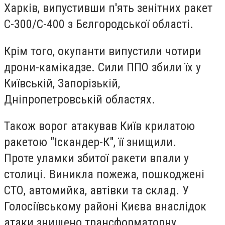
Харків, випустивши п'ять зенітних ракет
С-300/С-400 з Бєлгородської області.
Крім того, окупанти випустили чотири
дрони-камікадзе. Сили ППО збили їх у
Київській, Запорізькій,
Дніпропетровській областях.
Також ворог атакував Київ крилатою
ракетою "Іскандер-К", її знищили.
Проте уламки збитої ракети впали у
столиці. Виникла пожежа, пошкоджені
СТО, автомийка, автівки та склад. У
Голосіївському районі Києва внаслідок
атаки знищено трансформаторну