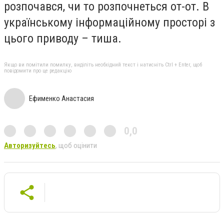
розпочався, чи то розпочнеться от-от. В
українському інформаційному просторі з
цього приводу – тиша.
Якщо ви помітили помилку, виділіть необхідний текст і натисніть Ctrl + Enter, щоб
повідомити про це редакцію
Ефименко Анастасия
0,0
Авторизуйтесь
, щоб оцінити