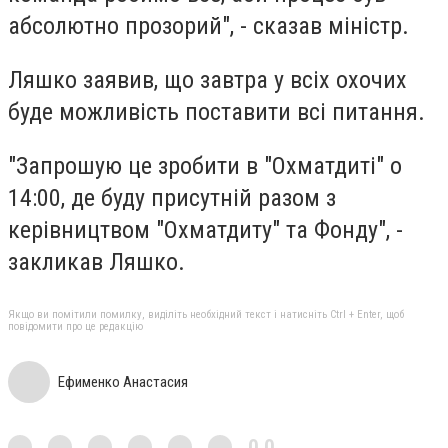
абсолютно прозорий", - сказав міністр.
Ляшко заявив, що завтра у всіх охочих
буде можливість поставити всі питання.
"Запрошую це зробити в "Охматдиті" о
14:00, де буду присутній разом з
керівництвом "Охматдиту" та Фонду", -
закликав Ляшко.
Якщо ви помітили помилку, виділіть необхідний текст і натисніть Ctrl + Enter, щоб
повідомити про це редакцію
Ефименко Анастасия
0,0