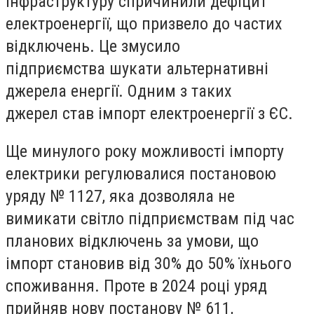
інфраструктуру
спричинили дефіцит
електроенергії,
що призвело до частих
відключень. Це змусило
підприємства
шукати альтернативні
джерела енергії.
Одним з таких
джерел
став імпорт електроенергії з ЄС.
Ще минулого року можливості імпорту
електрики регулювалися постановою
уряду № 1127,
яка дозволяла не
вимикати світло підприємствам
під час
планових відключень за умови, що
імпорт
становив від 30% до 50%
їхнього
споживання. Проте в 2024 році уряд
прийняв нову постанову № 611,