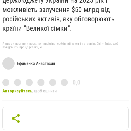
держбюджету України на 2025 рік і
можливість залучення $50 млрд від
російських активів, яку обговорюють
країни "Великої сімки".
Якщо ви помітили помилку, виділіть необхідний текст і натисніть Ctrl + Enter, щоб
повідомити про це редакцію
Ефименко Анастасия
0,0
Авторизуйтесь
, щоб оцінити