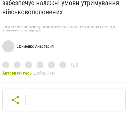
забезпечує належні умови утримування
військовополонених
.
Якщо ви помітили помилку, виділіть необхідний текст і натисніть Ctrl + Enter, щоб
повідомити про це редакцію
Ефименко Анастасия
0,0
Авторизуйтесь
, щоб оцінити