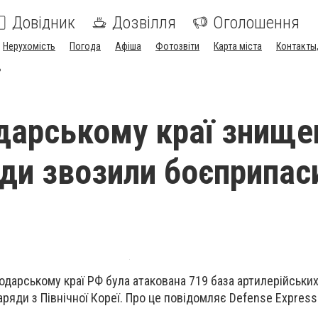
Довідник
Дозвілля
Оголошення
Нерухомість
Погода
Афіша
Фотозвіти
Карта міста
Контакты,
Р
дарському краї знище
уди звозили боєприпас
одарському краї РФ була атакована 719 база артилерійських
ряди з Північної Кореї. Про це повідомляє Defense Express