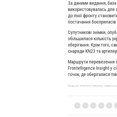
За даними видання, база
використовувалась для зб
до лінії фронту становит
постачання боєприпасів р
Супутникові знімки, опуб
збільшилася кількість у
зберігання. Крім того, с
снаряди KN23 та артилер
Маршрути перевезення п
Frontelligence Insight у
точок, де зберігалися пі
Якщо ви помітили помилку, виділіть нео