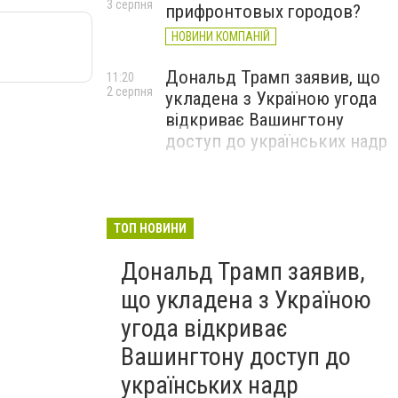
3 серпня
прифронтовых городов?
НОВИНИ КОМПАНІЙ
Дональд Трамп заявив, що
11:20
2 серпня
укладена з Україною угода
відкриває Вашингтону
доступ до українських надр
ТОП НОВИНИ
Дональд Трамп заявив,
що укладена з Україною
угода відкриває
Вашингтону доступ до
українських надр