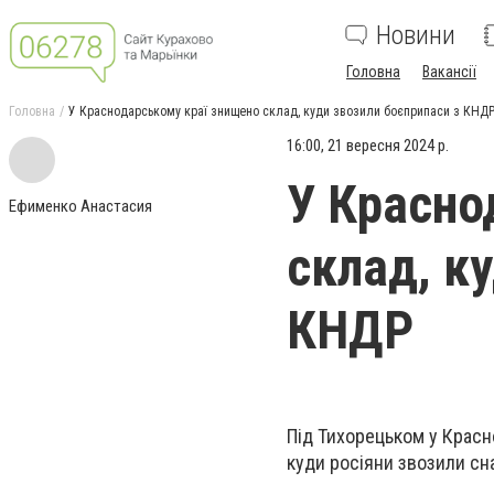
Новини
Головна
Вакансії
Головна
У Краснодарському краї знищено склад, куди звозили боєприпаси з КНД
16:00, 21 вересня 2024 р.
У Красно
Ефименко Анастасия
склад, к
КНДР
Під Тихорецьком у Красн
куди росіяни звозили сна