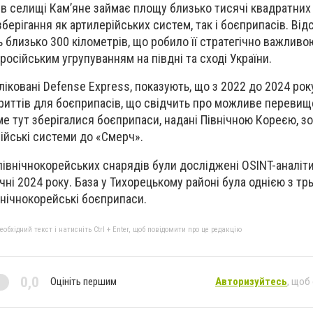
 в селищі Кам’яне займає площу близько тисячі квадратних 
ерігання як артилерійських систем, так і боєприпасів. Відс
ь близько 300 кілометрів, що робило її стратегічно важливо
осійським угрупуванням на півдні та сході України.
ліковані Defense Express, показують, що з 2022 до 2024 року
криттів для боєприпасів, що свідчить про можливе переви
аме тут зберігалися боєприпаси, надані Північною Кореєю, з
ійські системи до «Смерч».
івнічнокорейських снарядів були досліджені OSINT-аналіт
 січні 2024 року. База у Тихорецькому районі була однією з т
внічнокорейські боєприпаси.
бхідний текст і натисніть Ctrl + Enter, щоб повідомити про це редакцію
0,0
Оцініть першим
Авторизуйтесь
, щоб