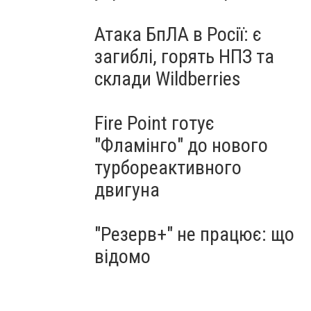
Атака БпЛА в Росії: є
загиблі, горять НПЗ та
склади Wildberries
Fire Point готує
"Фламінго" до нового
турбореактивного
двигуна
"Резерв+" не працює: що
відомо