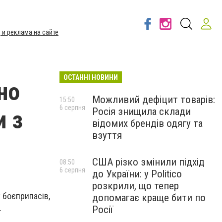
 и реклама на сайте
ОСТАННІ НОВИНИ
но
Можливий дефіцит товарів:
15:50
6 серпня
Росія знищила склади
и з
відомих брендів одягу та
взуття
США різко змінили підхід
08:50
6 серпня
до України: у Politico
розкрили, що тепер
 боєприпасів,
допомагає краще бити по
.
Росії