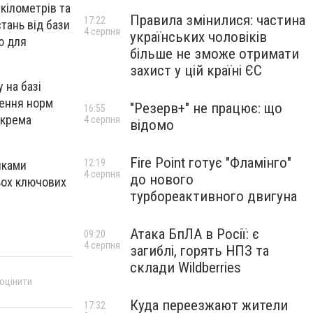
кілометрів та
Правила змінилися: частина
17:22
тань від бази
4 серпня
українських чоловіків
ю для
більше не зможе отримати
захист у цій країні ЄС
 на базі
щення норм
"Резерв+" не працює: що
16:55
окрема
4 серпня
відомо
Fire Point готує "Фламінго"
12:19
иками
4 серпня
до нового
рьох ключових
турбореактивного двигуна
Атака БпЛА в Росії: є
09:20
4 серпня
загиблі, горять НПЗ та
склади Wildberries
 оцінити
Куда переезжают жители
17:32