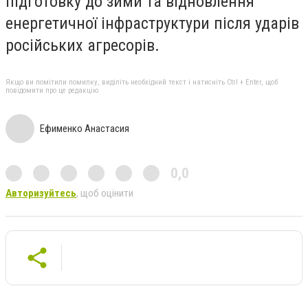
підготовку до зими та відновлення
енергетичної інфраструктури після ударів
російських агресорів.
Якщо ви помітили помилку, виділіть необхідний текст і натисніть Ctrl + Enter, щоб
повідомити про це редакцію
Ефименко Анастасия
0,0
Авторизуйтесь
, щоб оцінити