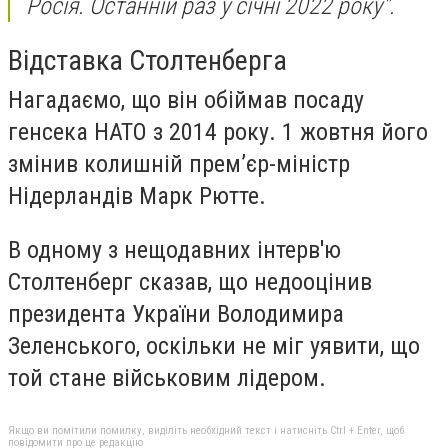
Росія. Останній раз у січні 2022 року".
Відставка Столтенберга
Нагадаємо, що він обіймав посаду
генсека НАТО з 2014 року. 1 жовтня його
змінив колишній прем’єр-міністр
Нідерландів Марк Рютте.
В одному з нещодавних інтерв'ю
Столтенберг сказав, що недооцінив
президента України Володимира
Зеленського, оскільки не міг уявити, що
той стане військовим лідером.
Якщо ви помітили помилку, виділіть необхідний текст і натисніть Ctrl + Enter, щоб
повідомити про це редакцію