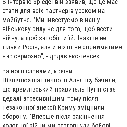
В інтерв'ю Spiegel він заявив, що це має
стати для всіх партнерів уроком на
майбутнє. "Ми інвестуємо в нашу
військову силу не для того, щоб вести
війну, а щоб запобігти їй. Інакше не
тільки Росія, але й ніхто не сприйматиме
нас серйозно", - додав екс-генсек.
За його словами, країни
Північноатлантичного Альянсу бачили,
що кремлівський правитель Путін стає
дедалі агресивнішим, тому після
незаконної анексії Криму зміцнили
оборону. "Вперше після закінчення
холодної війни ми розгорнули бойові