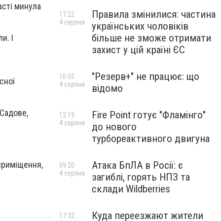
асті минула
Правила змінилися: частина
17:22
4 серпня
українських чоловіків
більше не зможе отримати
и. І
захист у цій країні ЄС
"Резерв+" не працює: що
16:55
сної
4 серпня
відомо
 Садове,
Fire Point готує "Фламінго"
12:19
4 серпня
до нового
турбореактивного двигуна
 приміщення,
Атака БпЛА в Росії: є
09:20
4 серпня
загиблі, горять НПЗ та
склади Wildberries
Куда переезжают жители
17:32