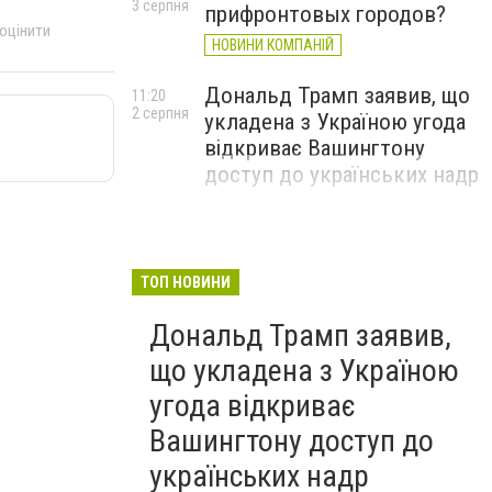
3 серпня
прифронтовых городов?
 оцінити
НОВИНИ КОМПАНІЙ
Дональд Трамп заявив, що
11:20
2 серпня
укладена з Україною угода
відкриває Вашингтону
доступ до українських надр
ТОП НОВИНИ
Дональд Трамп заявив,
що укладена з Україною
угода відкриває
Вашингтону доступ до
українських надр