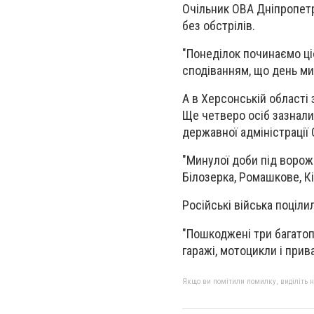
Очільник ОВА Дніпропетр
без обстрілів.
"Понеділок починаємо ці
сподіванням, що день мин
А в Херсонській області 
Ще четверо осіб зазнали
державної адміністрації
"Минулої доби під ворож
Білозерка, Ромашкове, Кіз
Російські війська поціли
"Пошкоджені три багатоп
гаражі, мотоцикли і прива
Якщо ви помітили помилку, виділіть нео