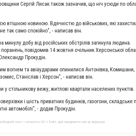
овщини Сергій Лисак також зазначив, що ніч усюди по обл
єю втішною новиною. Вдячністю до військових, які захистил
е так само спокійно", - написав він.
за минулу добу від російських обстрілів загинула людина.
 поранень, повідомив 14 жовтня очільник Херсонської обла
 Олександр Прокудін.
им вогнем та авіаударами опинилися Антонівка, Комишани,
омис, Станіслав і Херсон", - написав він.
ли у стільникову вежу, житлові квартали населених пунктів.
оверхівки і шість приватних будинків, газогони, складське
тні автомобілі", - додав Прокудін.
бхідний текст і натисніть Ctrl + Enter, щоб повідомити про це редакцію