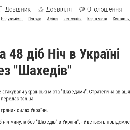
Довідник
Дозвілля
Оголошення
Нерухомість
Погода
Афіша
Фотозвіти
Карта міста
Контакты,
 48 діб Ніч в Україні
ез "Шахедів"
е атакували українські міста "Шахедами". Стратегічна авіація
передає tsn.ua.
ітряних силах України.
 ніч минула без "Шахедів" в Україні", - йдеться в повідомле