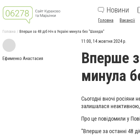
Новини
Головна
Вакансії
Головна
Вперше за 48 діб Ніч в Україні минула без "Шахедів"
11:00, 14 жовтня 2024 р.
Вперше за
Ефименко Анастасия
минула б
Сьогодні вночі росіяни н
залишалася неактивною, 
Про це повідомили у Пов
"Вперше за останні 48 діб