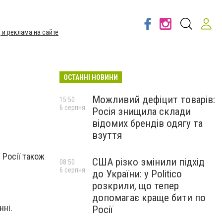
 и реклама на сайте
ОСТАННІ НОВИНИ
Можливий дефіцит товарів:
15:50
6 серпня
Росія знищила склади
відомих брендів одягу та
взуття
 Росії також
США різко змінили підхід
08:50
6 серпня
до України: у Politico
розкрили, що тепер
допомагає краще бити по
нні.
Росії