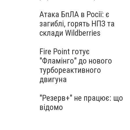
Атака БпЛА в Росії: є
загиблі, горять НПЗ та
склади Wildberries
Fire Point готує
"Фламінго" до нового
турбореактивного
двигуна
"Резерв+" не працює: що
відомо