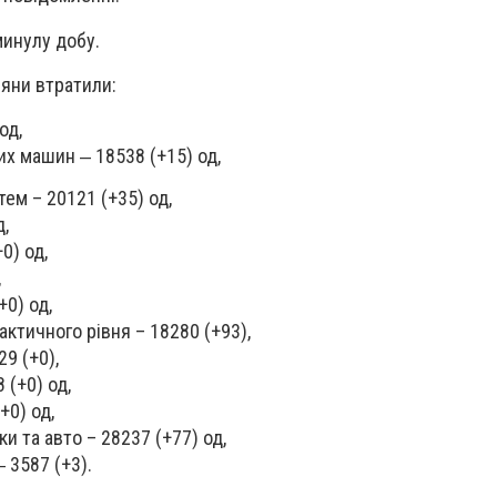
минулу добу.
іяни втратили:
од,
х машин ‒ 18538 (+15) од,
ем – 20121 (+35) од,
д,
0) од,
,
+0) од,
ктичного рівня – 18280 (+93),
29 (+0),
 (+0) од,
+0) од,
ки та авто – 28237 (+77) од,
‒ 3587 (+3).