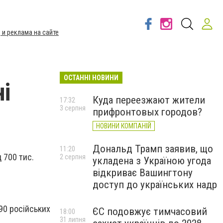
 и реклама на сайте
ОСТАННІ НОВИНИ
ні
Куда переезжают жители
17:32
3 серпня
прифронтовых городов?
НОВИНИ КОМПАНІЙ
Дональд Трамп заявив, що
11:20
 700 тис.
2 серпня
укладена з Україною угода
відкриває Вашингтону
доступ до українських надр
90 російських
ЄС подовжує тимчасовий
18:00
31 липня