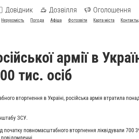
Довідник
Дозвілля
Оголошення
Нерухомість
Погода
Афіша
Фотозвіти
Карта міста
Контакты,
сійської армії в Украї
00 тис. осіб
ного вторгнення в Україні, російська армія втратила понад
енштабу ЗСУ.
ід початку повномасштабного вторгнення ліквідували 700 3
у повідомленні.