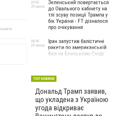
Зеленський повертається
09:00
29 липня
до Овального кабінету на
тлі зсуву позиції Трампа у
бік України - FT дізналося
про очікування
 оцінити
Іран запустив балістичні
08:40
29 липня
ракети по американській
базі на Близькому Сході
ТОП НОВИНИ
Дональд Трамп заявив,
що укладена з Україною
угода відкриває