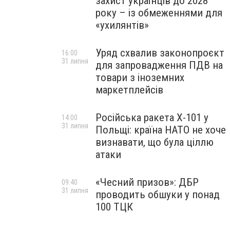
захист українців до 2028
року – із обмеженнями для
«ухилянтів»
Уряд схвалив законопроєкт
16:00
31 липня
для запровадження ПДВ на
товари з іноземних
маркетплейсів
Російська ракета Х-101 у
14:00
31 липня
Польщі: країна НАТО не хоче
визнавати, що була ціллю
атаки
«Чесний призов»: ДБР
09:40
31 липня
проводить обшуки у понад
100 ТЦК