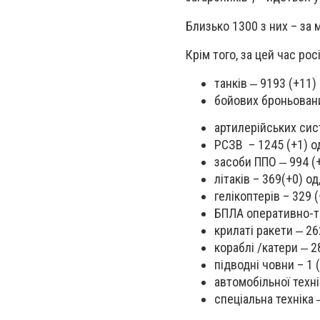
Близько 1300 з них – за 
Крім того, за цей час рос
танків ‒ 9193 (+11) 
бойових броньовани
артилерійських сист
РСЗВ – 1245 (+1) о
засоби ППО ‒ 994 (+
літаків – 369(+0) од
гелікоптерів – 329 (
БПЛА оперативно-та
крилаті ракети ‒ 26
кораблі /катери ‒ 28
підводні човни – 1 (
автомобільної техні
спеціальна техніка 