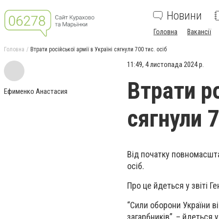
Новини
Головна
Вакансії
Головна
Втрати російської армії в Україні сягнули 700 тис. осіб
11:49, 4 листопада 2024 р.
Втрати ро
Ефименко Анастасия
сягнули 7
Від початку повномасштаб
осіб.
Про це йдеться у звіті Г
“Сили оборони України в
загарбників”, – йдеться 