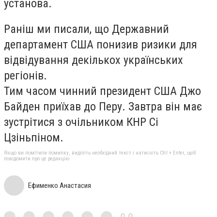
установа.
Раніш ми
писали
, що Державний
департамент США понизив ризики для
відвідування декількох українських
регіонів.
Тим часом чинний президент США Джо
Байден
приїхав
до Перу. Завтра він має
зустрітися з очільником КНР Сі
Цзіньпіном.
Якщо ви помітили помилку, виділіть необхідний текст і натисніть Ctrl + Enter, щоб
повідомити про це редакцію
Ефименко Анастасия