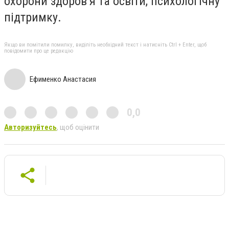
охорони здоров’я та освіти, психологічну
підтримку.
Якщо ви помітили помилку, виділіть необхідний текст і натисніть Ctrl + Enter, щоб
повідомити про це редакцію
Ефименко Анастасия
0,0
Авторизуйтесь
, щоб оцінити