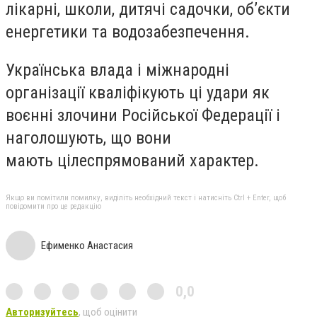
лікарні, школи, дитячі садочки, об’єкти
енергетики та водозабезпечення.
Українська влада і міжнародні
організації кваліфікують ці удари як
воєнні злочини Російської Федерації і
наголошують, що вони
мають цілеспрямований характер.
Якщо ви помітили помилку, виділіть необхідний текст і натисніть Ctrl + Enter, щоб
повідомити про це редакцію
Ефименко Анастасия
0,0
Авторизуйтесь
, щоб оцінити